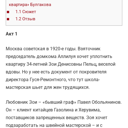
квартира» Булгакова
1.1
Сюжет
1.2
Отзыв
Акт 1
Москва советская в 1920-е годы. Взяточник
председатель домкома Аллилуя хочет уплотнить
квартиру 34-летней Зои Денисовны Пельц, веселой
вдовы. Но у нее есть документ от покровителя
директора Гуся-Ремонтного, что тут школа-
мастерская шьет для жен трудящихся.
Любовник Зои – «бывший граф» Павел Обольянинов.
Он – клиент китайцев Газолина и Херувима,
поставщиков запрещенных веществ. Зоя хочет
подзаработать на швейной мастерской – и с