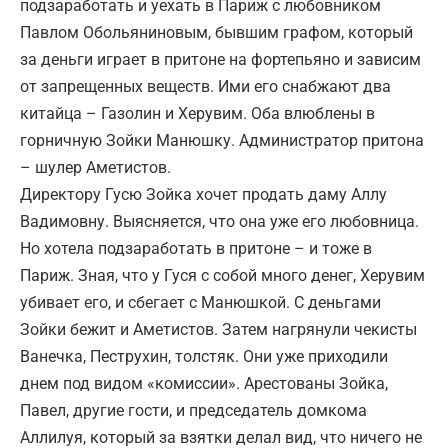
подзаработать и уехать в Париж с любовником
Павлом Обольяниновым, бывшим графом, который
за деньги играет в притоне на фортепьяно и зависим
от запрещенных веществ. Ими его снабжают два
китайца – Газолин и Херувим. Оба влюблены в
горничную Зойки Манюшку. Администратор притона
– шулер Аметистов.
Директору Гусю Зойка хочет продать даму Аллу
Вадимовну. Выясняется, что она уже его любовница.
Но хотела подзаработать в притоне – и тоже в
Париж. Зная, что у Гуся с собой много денег, Херувим
убивает его, и сбегает с Манюшкой. С деньгами
Зойки бежит и Аметистов. Затем нагрянули чекисты
Ванечка, Пеструхин, толстяк. Они уже приходили
днем под видом «комиссии». Арестованы Зойка,
Павел, другие гости, и председатель домкома
Аллилуя, который за взятки делал вид, что ничего не