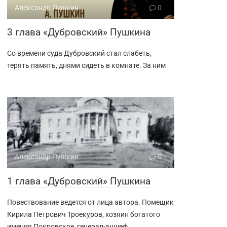
Александр Пушкин
0
3 глава «Дубровский» Пушкина
Со времени суда Дубровский стал слабеть,
терять память, днями сидеть в комнате. За ним
Александр Пушкин
0
1 глава «Дубровский» Пушкина
Повествование ведется от лица автора. Помещик
Кирила Петрович Троекуров, хозяин богатого
имения Покровское, генерал-аншеф,