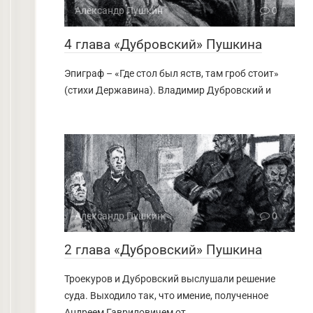
Александр Пушкин
0
4 глава «Дубровский» Пушкина
Эпиграф – «Где стол был яств, там гроб стоит»
(стихи Державина). Владимир Дубровский и
Александр Пушкин
0
2 глава «Дубровский» Пушкина
Троекуров и Дубровский выслушали решение
суда. Выходило так, что имение, полученное
Андреем Гавриловичем от