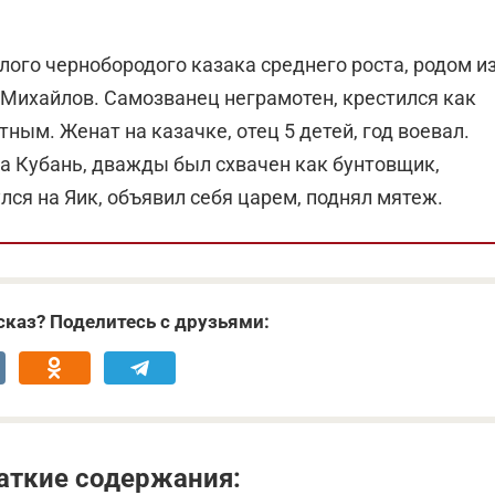
лого чернобородого казака среднего роста, родом и
 Михайлов. Самозванец неграмотен, крестился как
тным. Женат на казачке, отец 5 детей, год воевал.
за Кубань, дважды был схвачен как бунтовщик,
лся на Яик, объявил себя царем, поднял мятеж.
каз? Поделитесь с друзьями:
аткие содержания: