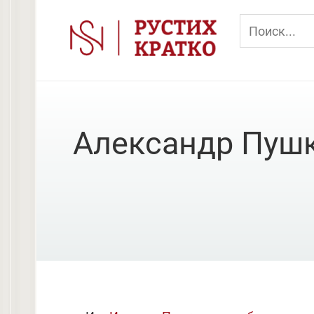
Перейти
к
контенту
Александр Пушк