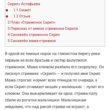
Скрип» Астафьева
1.1
Сюжет
1.2
Отзыв
2
План «Стрижонок Скрип»
3
Пересказ от имени стрижонка Скрипа
4
Синквейн стрижонок Скрип
5
Синквейн мама-стрижиха
В одной из темных норок на глинистом берегу реки
первым из всех братьев и сестер вылупился
стрижонок. Мама клювом разбила его скорлупку. Он
пискнул стрижихе: «Скрип!» – и получил имя Скрип.
Мама строгая: кормит всех птенцов по очереди, а
если Скрип отнимает мошек у маленьких – лупит его
клювом. Она выкармливает их одна: стрижа-папу
сбили из рогатки мальчишки. Мальчишкам
невдомек, что над рекой стрижи не играют, а