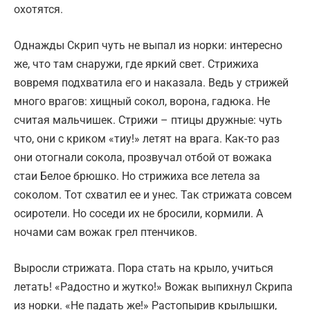
охотятся.
Однажды Скрип чуть не выпал из норки: интересно
же, что там снаружи, где яркий свет. Стрижиха
вовремя подхватила его и наказала. Ведь у стрижей
много врагов: хищный сокол, ворона, гадюка. Не
считая мальчишек. Стрижи – птицы дружные: чуть
что, они с криком «тиу!» летят на врага. Как-то раз
они отогнали сокола, прозвучал отбой от вожака
стаи Белое брюшко. Но стрижиха все летела за
соколом. Тот схватил ее и унес. Так стрижата совсем
осиротели. Но соседи их не бросили, кормили. А
ночами сам вожак грел птенчиков.
Выросли стрижата. Пора стать на крыло, учиться
летать! «Радостно и жутко!» Вожак выпихнул Скрипа
из норки. «Не падать же!» Растопырив крылышки,