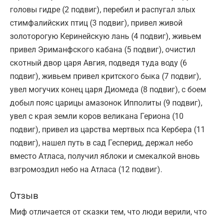
головы гидре (2 подвиг), перебил и распугал злых
стимфалийских птиц (3 подвиг), привел живой
золоторогую Керинейскую лань (4 подвиг), живьем
привел Эриманфского кабана (5 подвиг), очистил
скотный двор царя Авгия, подведя туда воду (6
подвиг), живьем привел критского быка (7 подвиг),
увел могучих конец царя Диомеда (8 подвиг), с боем
добыл пояс царицы амазонок Ипполиты (9 подвиг),
увел с края земли коров великана Гериона (10
подвиг), привел из царства мертвых пса Кербера (11
подвиг), нашел путь в сад Гесперид, держал небо
вместо Атласа, получил яблоки и смекалкой вновь
взгромоздил небо на Атласа (12 подвиг).
Отзыв
Миф отличается от сказки тем, что люди верили, что