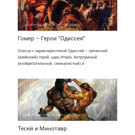
Древне­греческая литература
0
Гомер – Герои “Одиссея”
Список с характеристикой Одиссей – греческий
(ахейский) герой, царь Итаки. Хитроумный
(изобретательный, смекалистый) и
Древне­греческая литература
1
Тесей и Минотавр