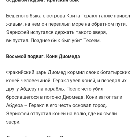
Бешеного быка с острова Крита Геракл также привел
живым, на нем он переплыл море на обратном пути.
Эврисфей испугался держать такого зверя,
выпустил. Позднее бык был убит Тесеем.
Восьмой подвиг. Кони Диомеда
Фракийский царь Диомед кормил своих богатырских
коней человечиной. Геракл увел коней, и передал их
другу Абдеру на корабль. После чего убил
бросившегося в погоню Диомеда. Кони затоптали
Абдера – Геракл в его честь основал город.
Эврисфей отпустил коней на волю, где их съели
звери.