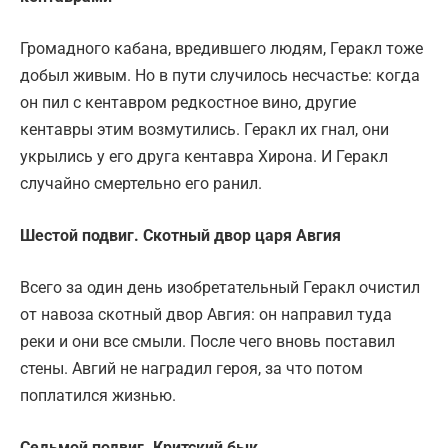
Громадного кабана, вредившего людям, Геракл тоже
добыл живым. Но в пути случилось несчастье: когда
он пил с кентавром редкостное вино, другие
кентавры этим возмутились. Геракл их гнал, они
укрылись у его друга кентавра Хирона. И Геракл
случайно смертельно его ранил.
Шестой подвиг. Скотный двор царя Авгия
Всего за один день изобретательный Геракл очистил
от навоза скотный двор Авгия: он направил туда
реки и они все смыли. После чего вновь поставил
стены. Авгий не наградил героя, за что потом
поплатился жизнью.
Седьмой подвиг. Критский бык