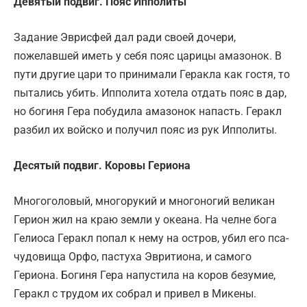
Девятый подвиг. Пояс Ипполиты
Задание Эврисфей дал ради своей дочери,
пожелавшей иметь у себя пояс царицы амазонок. В
пути другие цари то принимали Геракла как гостя, то
пытались убить. Ипполита хотела отдать пояс в дар,
но богиня Гера побудила амазонок напасть. Геракл
разбил их войско и получил пояс из рук Ипполиты.
Десятый подвиг. Коровы Гериона
Многоголовый, многорукий и многоногий великан
Герион жил на краю земли у океана. На челне бога
Гелиоса Геракл попал к нему на остров, убил его пса-
чудовища Орфо, пастуха Эвритиона, и самого
Гериона. Богиня Гера напустила на коров безумие,
Геракл с трудом их собрал и привел в Микены.