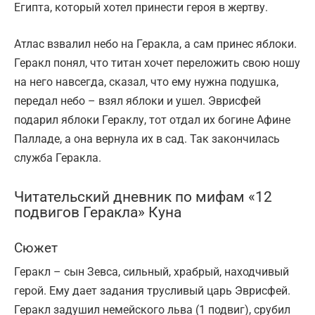
Египта, который хотел принести героя в жертву.
Атлас взвалил небо на Геракла, а сам принес яблоки.
Геракл понял, что титан хочет переложить свою ношу
на него навсегда, сказал, что ему нужна подушка,
передал небо – взял яблоки и ушел. Эврисфей
подарил яблоки Гераклу, тот отдал их богине Афине
Палладе, а она вернула их в сад. Так закончилась
служба Геракла.
Читательский дневник по мифам «12
подвигов Геракла» Куна
Сюжет
Геракл – сын Зевса, сильный, храбрый, находчивый
герой. Ему дает задания трусливый царь Эврисфей.
Геракл задушил немейского льва (1 подвиг), срубил