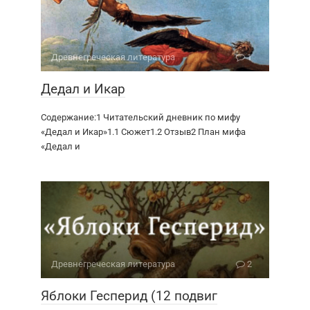
Древне­греческая литература
1
Дедал и Икар
Содержание:1 Читательский дневник по мифу
«Дедал и Икар»1.1 Сюжет1.2 Отзыв2 План мифа
«Дедал и
Древне­греческая литература
2
Яблоки Гесперид (12 подвиг