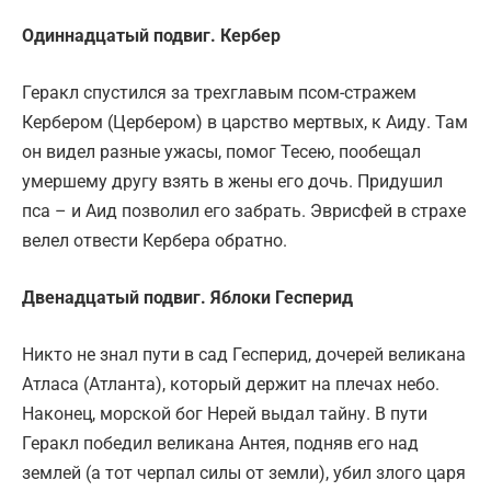
Одиннадцатый подвиг. Кербер
Геракл спустился за трехглавым псом-стражем
Кербером (Цербером) в царство мертвых, к Аиду. Там
он видел разные ужасы, помог Тесею, пообещал
умершему другу взять в жены его дочь. Придушил
пса – и Аид позволил его забрать. Эврисфей в страхе
велел отвести Кербера обратно.
Двенадцатый подвиг. Яблоки Гесперид
Никто не знал пути в сад Гесперид, дочерей великана
Атласа (Атланта), который держит на плечах небо.
Наконец, морской бог Нерей выдал тайну. В пути
Геракл победил великана Антея, подняв его над
землей (а тот черпал силы от земли), убил злого царя