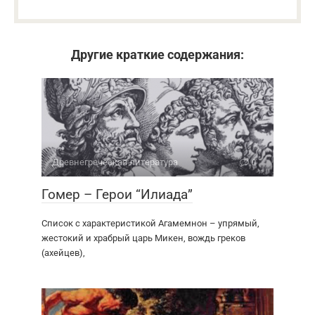
Другие краткие содержания:
Древне­греческая литература
0
Гомер – Герои “Илиада”
Список с характеристикой Агамемнон – упрямый,
жестокий и храбрый царь Микен, вождь греков
(ахейцев),