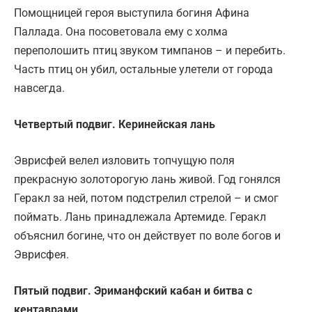
Помощницей героя выступила богиня Афина
Паллада. Она посоветовала ему с холма
переполошить птиц звуком тимпанов – и перебить.
Часть птиц он убил, остальные улетели от города
навсегда.
Четвертый подвиг. Керинейская лань
Эврисфей велел изловить топчущую поля
прекрасную золоторогую лань живой. Год гонялся
Геракл за ней, потом подстрелил стрелой – и смог
поймать. Лань принадлежала Артемиде. Геракл
объяснил богине, что он действует по воле богов и
Эврисфея.
Пятый подвиг. Эриманфский кабан и битва с
кентаврами