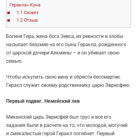
Геракла» Куна
1.1
Сюжет
1.2
Отзыв
Богиня Гера, жена бога Зевса, из ревности и злобы
насылает безумие на его сына Геракла, рожденного
от царской дочери Алкмены – и он убивает свою
семью.
Чтобы искупить свою вину и обрести бессмертие,
Геракл служит своему родственнику царю Эврисфею.
Первый подвиг. Немейский лев
Микенский царь Эврисфей был трус и все его
задания были в расчете на то, что молодой, могучий
и смекалистый герой Геракл погибнет. Первый