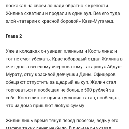
поскакал на своей лошади обратно к крепости.
Жилина схватили и продали в один аул. Вез его туда
злой «татарин с красной бородой» Кази-Мугамед.
Глава 2
Уже в колодках он увидел пленным и Костылина: и
тот не смог убежать. Краснобородый отдал Жилина в
счет долга веселому «черноватому татарину» Абдул-
Мурату, отцу красивой девчушки Дины. Офицеров
обещают отпустить за щедрый выкуп. Жилин стал
торговаться и пообещал не больше 500 рублей за
себя. Костылин же принял условия татар, пообещал,
что из дома пришлют любую сумму.
Жилин лишь время тянул перед побегом, ведь у его
матери таких денег не было. В письме он указал