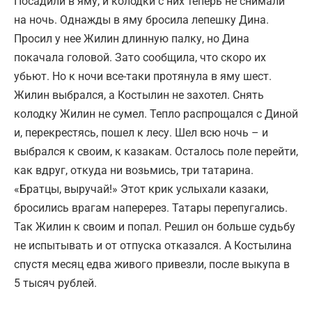
Посадили в яму, и колодки с них теперь не снимали
на ночь. Однажды в яму бросила лепешку Дина.
Просил у нее Жилин длинную палку, но Дина
покачала головой. Зато сообщила, что скоро их
убьют. Но к ночи все-таки протянула в яму шест.
Жилин выбрался, а Костылин не захотел. Снять
колодку Жилин не сумел. Тепло распрощался с Диной
и, перекрестясь, пошел к лесу. Шел всю ночь – и
выбрался к своим, к казакам. Осталось поле перейти,
как вдруг, откуда ни возьмись, три татарина.
«Братцы, выручай!» Этот крик услыхали казаки,
бросились врагам наперерез. Татары перепугались.
Так Жилин к своим и попал. Решил он больше судьбу
не испытывать и от отпуска отказался. А Костылина
спустя месяц едва живого привезли, после выкупа в
5 тысяч рублей.