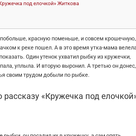
Кружечка под елочкой» Житкова
 побольше, красную поменьше, и совсем крошечную,
 сачком к реке пошел. А в это время утка-мама велел
показать. Один утенок ухватил рыбку из кружечки,
пала, уплыла. И вторую выронил. А третью он донес,
тья своим трудом добыли по рыбке.
 рассказу «Кружечка под елочкой
 рыбки, он посадил их в кружечку, а сам опять