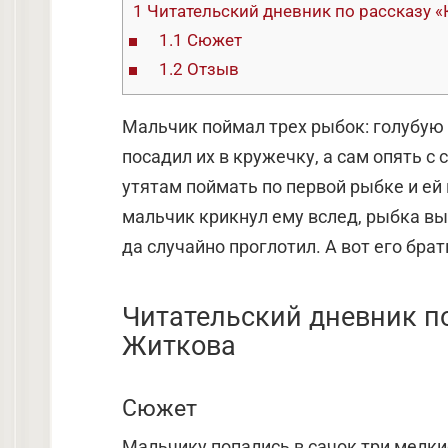
1
Читательский дневник по рассказу «
1.1
Сюжет
1.2
Отзыв
Мальчик поймал трех рыбок: голубую
посадил их в кружечку, а сам опять с
утятам поймать по первой рыбке и ей 
мальчик крикнул ему вслед, рыбка вы
да случайно проглотил. А вот его бра
Читательский дневник по
Житкова
Сюжет
Мальчику попались в сачок три мелкие