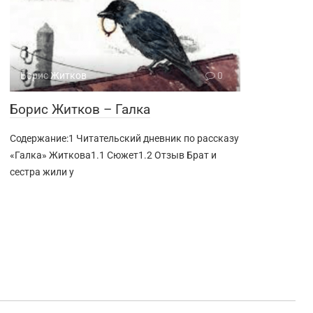
Борис Житков
0
Борис Житков – Галка
Содержание:1 Читательский дневник по рассказу
«Галка» Житкова1.1 Сюжет1.2 Отзыв Брат и
сестра жили у