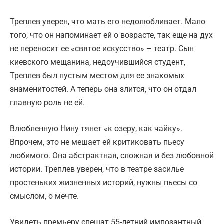
Треплев уверен, что мать его недолюбливает. Мало
того, что он напоминает ей о возрасте, так еще на дух
не переносит ее «святое искусство» – театр. Сын
киевского мещанина, недоучившийся студент,
Треплев был пустым местом для ее знакомых
знаменитостей. А теперь она злится, что он отдал
главную роль не ей.
Влюбленную Нину тянет «к озеру, как чайку».
Впрочем, это не мешает ей критиковать пьесу
любимого. Она абстрактная, сложная и без любовной
истории. Треплев уверен, что в театре засилье
простеньких жизненных историй, нужны пьесы со
смыслом, о мечте.
Увидеть премьеру спешат 55-летний импозантный