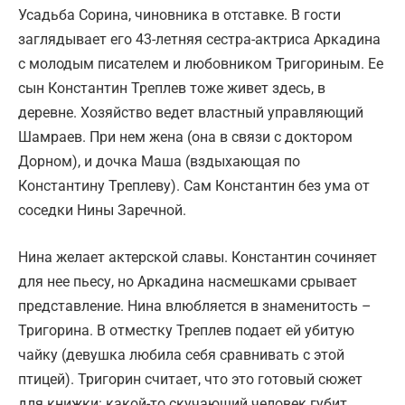
Усадьба Сорина, чиновника в отставке. В гости
заглядывает его 43-летняя сестра-актриса Аркадина
с молодым писателем и любовником Тригориным. Ее
сын Константин Треплев тоже живет здесь, в
деревне. Хозяйство ведет властный управляющий
Шамраев. При нем жена (она в связи с доктором
Дорном), и дочка Маша (вздыхающая по
Константину Треплеву). Сам Константин без ума от
соседки Нины Заречной.
Нина желает актерской славы. Константин сочиняет
для нее пьесу, но Аркадина насмешками срывает
представление. Нина влюбляется в знаменитость –
Тригорина. В отместку Треплев подает ей убитую
чайку (девушка любила себя сравнивать с этой
птицей). Тригорин считает, что это готовый сюжет
для книжки: какой-то скучающий человек губит