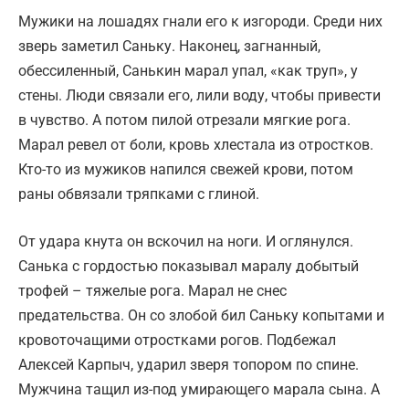
Мужики на лошадях гнали его к изгороди. Среди них
зверь заметил Саньку. Наконец, загнанный,
обессиленный, Санькин марал упал, «как труп», у
стены. Люди связали его, лили воду, чтобы привести
в чувство. А потом пилой отрезали мягкие рога.
Марал ревел от боли, кровь хлестала из отростков.
Кто-то из мужиков напился свежей крови, потом
раны обвязали тряпками с глиной.
От удара кнута он вскочил на ноги. И оглянулся.
Санька с гордостью показывал маралу добытый
трофей – тяжелые рога. Марал не снес
предательства. Он со злобой бил Саньку копытами и
кровоточащими отростками рогов. Подбежал
Алексей Карпыч, ударил зверя топором по спине.
Мужчина тащил из-под умирающего марала сына. А